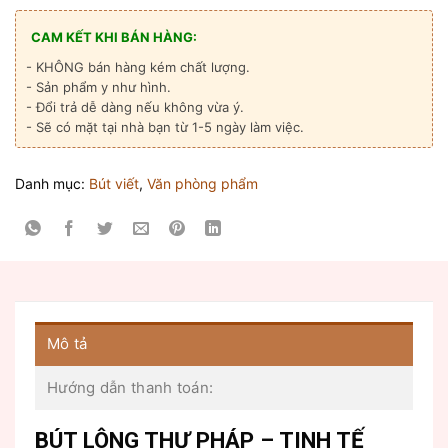
gốc
hiện
là:
tại
CAM KẾT KHI BÁN HÀNG:
140.000₫.
là:
- KHÔNG bán hàng kém chất lượng.
130.000₫.
- Sản phẩm y như hình.
- Đổi trả dễ dàng nếu không vừa ý.
- Sẽ có mặt tại nhà bạn từ 1-5 ngày làm việc.
Danh mục:
Bút viết
,
Văn phòng phẩm
Mô tả
Hướng dẫn thanh toán:
BÚT LÔNG THƯ PHÁP – TINH TẾ