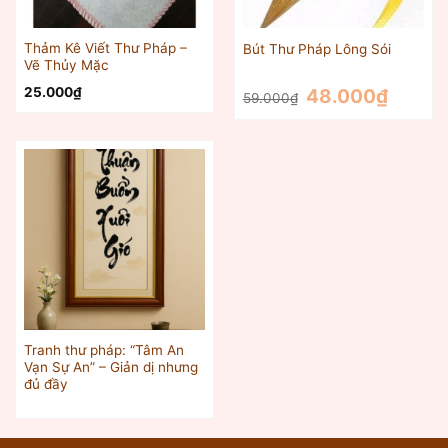
Thảm Kê Viết Thư Pháp –
Bút Thư Pháp Lông Sói
Vẽ Thủy Mặc
Giá
Giá
25.000
₫
48.000
₫
59.000
₫
gốc
hiện
là:
tại
59.000₫.
là:
48.000₫.
Tranh thư pháp: “Tâm An
Vạn Sự An” – Giản dị nhưng
đủ đầy