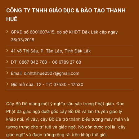
CÔNG TY TNHH GIÁO DỤC & ĐÀO TẠO THANH
HUẾ
GPKD số 6001607415, do sở KHĐT Đắk Lắk cấp ngày
26/03/2018
41 Võ Thị Sáu, P. Tân Lập, Tỉnh Đắk Lắk
-
ĐT: 0867 842 768
08 6789 27 68
Email: dinhthihue2507@gmail.com
Giờ mở cửa: T2 - T7: 07h30 - 17h30
Cây Bồ Đề mang một ý nghĩa sâu sắc trong Phật giáo. Đức
Phật đã giác ngộ dưới gốc cây Bồ Đề và lan truyền giáo lý
khắp nơi. Vì vậy, cây Bồ Đề trở thành biểu tượng may mắn và
tượng trưng cho trí tuệ và giác ngộ. Nó còn được gọi là "cây
giác ngộ" và được trồng rộng rãi trên khắp thế giới.