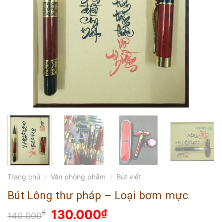
Trang chủ
/
Văn phòng phẩm
/
Bút viết
Bút Lông thư pháp – Loại bơm mực
Giá
Giá
130.000
₫
₫
140.000