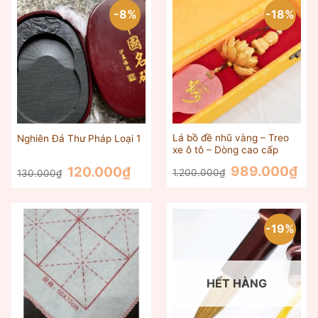
-8%
-18%
Lá bồ đề nhũ vàng – Treo
Nghiên Đá Thư Pháp Loại 1
xe ô tô – Dòng cao cấp
Giá
Giá
Giá
Giá
989.000
₫
120.000
₫
1.200.000
₫
130.000
₫
gốc
hiện
gốc
hiện
là:
tại
là:
tại
1.200.000₫.
là:
130.000₫.
là:
989.
120.000₫.
-19%
HẾT HÀNG