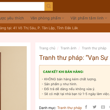
ược yêu thích
Văn phòng phẩm
Vật phẩm tâm linh
ng tại: 41 Võ Thị Sáu, P. Tân Lập, Tỉnh Đắk Lắk
Trang chủ
/
Tranh ảnh
/
Tranh thư pháp
Tranh thư pháp: “Vạn Sự B
CAM KẾT KHI BÁN HÀNG:
- KHÔNG bán hàng kém chất lượng.
- Sản phẩm y như hình.
- Đổi trả dễ dàng nếu không vừa ý.
- Sẽ có mặt tại nhà bạn từ 1-5 ngày làm việc.
Danh mục:
Tranh thư pháp