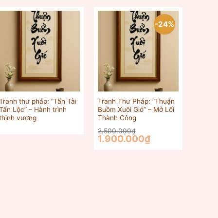
-24%
Tranh thư pháp: “Tấn Tài
Tranh Thư Pháp: “Thuận
Tấn Lộc” – Hành trình
Buồm Xuôi Gió” – Mở Lối
thịnh vượng
Thành Công
2.500.000
₫
Giá
Giá
1.900.000
₫
gốc
hiện
là:
tại
2.500.000₫.
là:
1.900.000₫.