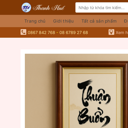
Skip
Tìm
to
kiếm:
content
Trang chủ
Giới thiệu
Tất cả sản phẩm
Đ
0867 842 768
-
08 6789 27 68
Xem hà