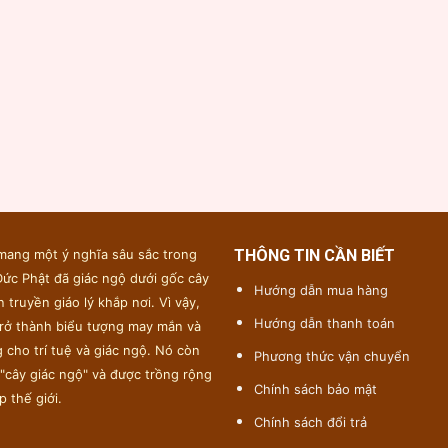
mang một ý nghĩa sâu sắc trong
THÔNG TIN CẦN BIẾT
Đức Phật đã giác ngộ dưới gốc cây
Hướng dẫn mua hàng
n truyền giáo lý khắp nơi. Vì vậy,
Hướng dẫn thanh toán
trở thành biểu tượng may mắn và
 cho trí tuệ và giác ngộ. Nó còn
Phương thức vận chuyển
 "cây giác ngộ" và được trồng rộng
Chính sách bảo mật
p thế giới.
Chính sách đổi trả