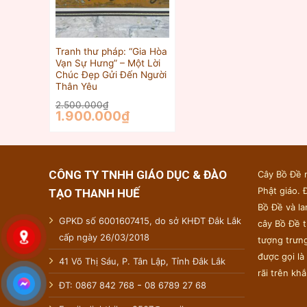
Tranh thư pháp: “Gia Hòa
Vạn Sự Hưng” – Một Lời
Chúc Đẹp Gửi Đến Người
Thân Yêu
2.500.000
₫
Giá
Giá
1.900.000
₫
gốc
hiện
là:
tại
2.500.000₫.
là:
1.900.000₫.
CÔNG TY TNHH GIÁO DỤC & ĐÀO
Cây Bồ Đề 
Phật giáo. 
TẠO THANH HUẾ
Bồ Đề và la
GPKD số 6001607415, do sở KHĐT Đắk Lắk
cây Bồ Đề 
cấp ngày 26/03/2018
tượng trưng
được gọi là
41 Võ Thị Sáu, P. Tân Lập, Tỉnh Đắk Lắk
rãi trên khắ
-
ĐT: 0867 842 768
08 6789 27 68