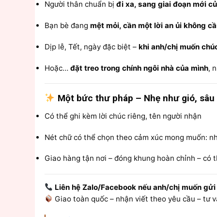
Người thân chuẩn bị
đi xa, sang giai đoạn mới c
Bạn bè đang
mệt mỏi, cần một lời an ủi không cầ
Dịp lễ, Tết, ngày đặc biệt –
khi anh/chị muốn chú
Hoặc…
đặt treo trong chính ngôi nhà của mình
, 
Một bức thư pháp – Nhẹ như gió, sâu
Có thể ghi kèm lời chúc riêng, tên người nhận
Nét chữ có thể chọn theo cảm xúc mong muốn: nh
Giao hàng tận nơi – đóng khung hoàn chỉnh – có t
Liên hệ Zalo/Facebook nếu anh/chị muốn gửi m
Giao toàn quốc – nhận viết theo yêu cầu – tư v