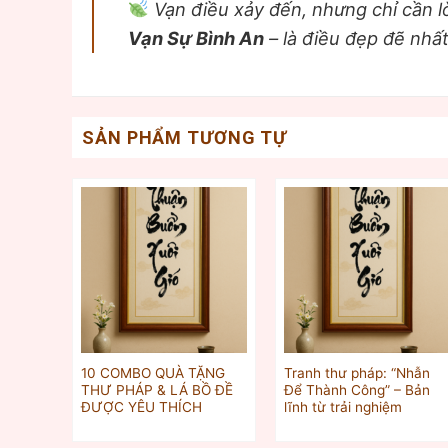
Vạn điều xảy đến, nhưng chỉ cần lò
Vạn Sự Bình An
– là điều đẹp đẽ nhấ
SẢN PHẨM TƯƠNG TỰ
10 COMBO QUÀ TẶNG
Tranh thư pháp: “Nhẫn
THƯ PHÁP & LÁ BỒ ĐỀ
Để Thành Công” – Bản
ĐƯỢC YÊU THÍCH
lĩnh từ trải nghiệm