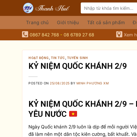
Skip
Tìm
to
kiếm:
content
Trang chủ
Giới thiệu
Tất cả sản phẩm
Đ
0867 842 768
-
08 6789 27 68
Xem hà
HOẠT ĐỘNG
,
TIN TỨC
,
TUYỂN SINH
KỶ NIỆM QUỐC KHÁNH 2/9
POSTED ON
25/08/2025
BY
MINH PHƯƠNG XM
KỶ NIỆM QUỐC KHÁNH 2/9 –
YÊU NƯỚC
Ngày Quốc khánh 2/9 luôn là dịp để mỗi người Việ
đã làm nên một dân tộc kiên cường, bất khuất. Và