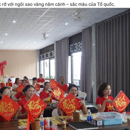
c rỡ với ngôi sao vàng năm cánh – sắc màu của Tổ quốc.