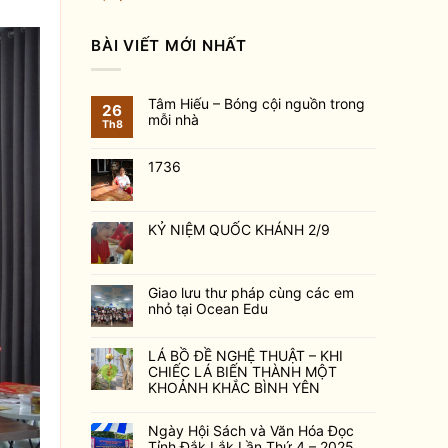
BÀI VIẾT MỚI NHẤT
Tâm Hiếu – Bóng cội nguồn trong
26
mỗi nhà
Th8
1736
KỶ NIỆM QUỐC KHÁNH 2/9
Giao lưu thư pháp cùng các em
nhỏ tại Ocean Edu
LÁ BỒ ĐỀ NGHỆ THUẬT – KHI
CHIẾC LÁ BIẾN THÀNH MỘT
KHOẢNH KHẮC BÌNH YÊN
Ngày Hội Sách và Văn Hóa Đọc
Tỉnh Đắk Lắk Lần Thứ 4 – 2025