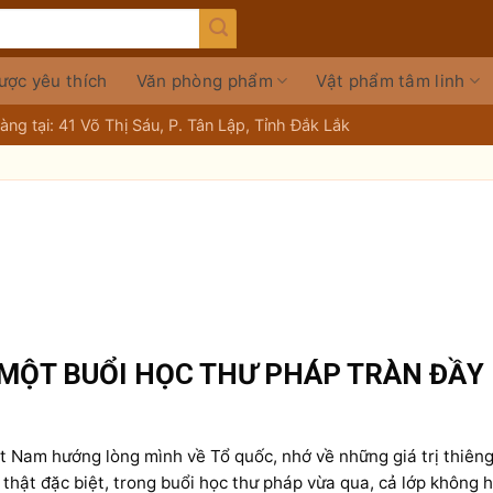
ược yêu thích
Văn phòng phẩm
Vật phẩm tâm linh
ng tại: 41 Võ Thị Sáu, P. Tân Lập, Tỉnh Đắk Lắk
 MỘT BUỔI HỌC THƯ PHÁP TRÀN ĐẦY
t Nam hướng lòng mình về Tổ quốc, nhớ về những giá trị thiêng
 thật đặc biệt, trong buổi học thư pháp vừa qua, cả lớp không 