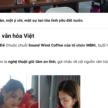
ần, một ý chí, một sự lan tỏa tình yêu đất nước
.
 văn hóa Việt
 Đế
(thuộc chuỗi
Sound Wind Coffee của tổ chức MBN
), buổi 
òn là
nghệ thuật giữ tâm an tĩnh
, gợi nhắc về cội nguồn văn hó