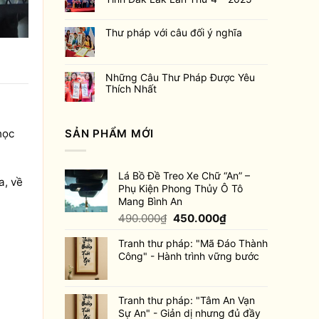
Thư pháp với câu đối ý nghĩa
Những Câu Thư Pháp Được Yêu
Thích Nhất
SẢN PHẨM MỚI
học
Lá Bồ Đề Treo Xe Chữ “An” –
a, về
Phụ Kiện Phong Thủy Ô Tô
Mang Bình An
Giá
Giá
490.000
₫
450.000
₫
gốc
hiện
Tranh thư pháp: "Mã Đáo Thành
là:
tại
Công" - Hành trình vững bước
490.000₫.
là:
450.000₫.
Tranh thư pháp: "Tâm An Vạn
Sự An" - Giản dị nhưng đủ đầy