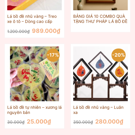
Lá bồ đề nhũ vàng – Treo
BẢNG GIÁ 10 COMBO QUÀ
xe ô tô – Dòng cao cấp
TẶNG THƯ PHÁP LÁ BỒ ĐỀ
Giá
Giá
989.000
₫
1.200.000
₫
gốc
hiện
là:
tại
1.200.000₫.
là:
989.000₫.
-17%
-20%
Lá bồ đề tự nhiên – xương lá
Lá bồ đề nhũ vàng – Luân
nguyên bản
xa
Giá
Giá
Giá
Giá
25.000
₫
280.000
₫
30.000
₫
350.000
₫
gốc
hiện
gốc
hiện
là:
tại
là:
tại
30.000₫.
là:
350.000₫.
là: