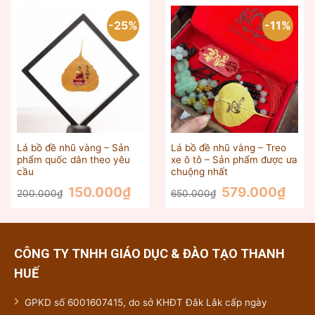
25.000₫.
280.0
-25%
-11%
Lá bồ đề nhũ vàng – Sản
Lá bồ đề nhũ vàng – Treo
phẩm quốc dân theo yêu
xe ô tô – Sản phẩm được ưa
cầu
chuộng nhất
Giá
Giá
Giá
Giá
150.000
₫
579.000
₫
200.000
₫
650.000
₫
gốc
hiện
gốc
hiện
là:
tại
là:
tại
200.000₫.
là:
650.000₫.
là:
150.000₫.
579.0
CÔNG TY TNHH GIÁO DỤC & ĐÀO TẠO THANH
HUẾ
GPKD số 6001607415, do sở KHĐT Đắk Lắk cấp ngày