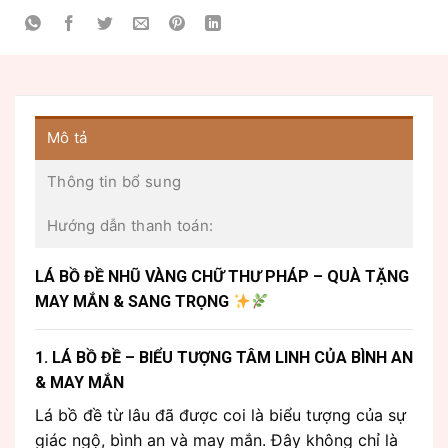
Mô tả
Thông tin bổ sung
Hướng dẫn thanh toán:
LÁ BỒ ĐỀ NHŨ VÀNG CHỮ THƯ PHÁP – QUÀ TẶNG
MAY MẮN & SANG TRỌNG
1. LÁ BỒ ĐỀ – BIỂU TƯỢNG TÂM LINH CỦA BÌNH AN
& MAY MẮN
Lá bồ đề từ lâu đã được coi là biểu tượng của sự
giác ngộ, bình an và may mắn. Đây không chỉ là