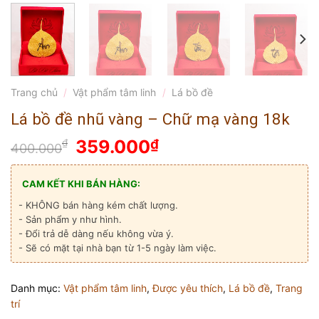
Trang chủ
/
Vật phẩm tâm linh
/
Lá bồ đề
Lá bồ đề nhũ vàng – Chữ mạ vàng 18k
Giá
Giá
359.000
₫
₫
400.000
gốc
hiện
là:
tại
CAM KẾT KHI BÁN HÀNG:
400.000₫.
là:
- KHÔNG bán hàng kém chất lượng.
359.000₫.
- Sản phẩm y như hình.
- Đổi trả dễ dàng nếu không vừa ý.
- Sẽ có mặt tại nhà bạn từ 1-5 ngày làm việc.
Danh mục:
Vật phẩm tâm linh
,
Được yêu thích
,
Lá bồ đề
,
Trang
trí