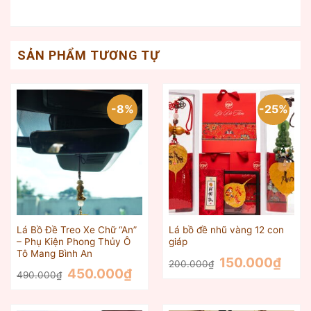
SẢN PHẨM TƯƠNG TỰ
-8%
-25%
Lá Bồ Đề Treo Xe Chữ “An”
Lá bồ đề nhũ vàng 12 con
– Phụ Kiện Phong Thủy Ô
giáp
Tô Mang Bình An
Giá
Giá
150.000
₫
200.000
₫
gốc
hiện
Giá
Giá
450.000
₫
490.000
₫
là:
tại
gốc
hiện
200.000₫.
là:
là:
tại
150.00
490.000₫.
là:
450.000₫.