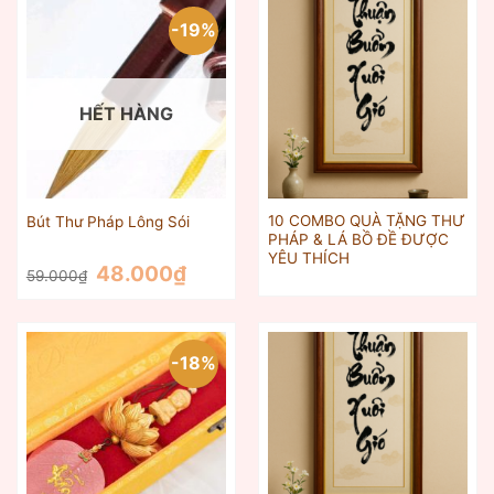
-19%
HẾT HÀNG
10 COMBO QUÀ TẶNG THƯ
Bút Thư Pháp Lông Sói
PHÁP & LÁ BỒ ĐỀ ĐƯỢC
YÊU THÍCH
Giá
Giá
48.000
₫
59.000
₫
gốc
hiện
là:
tại
59.000₫.
là:
48.000₫.
-18%