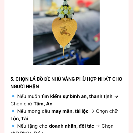
5. CHỌN LÁ BỒ ĐỀ NHŨ VÀNG PHÙ HỢP NHẤT CHO
NGƯỜI NHẬN
Nếu muốn
tìm kiếm sự bình an, thanh tịnh
→
Chọn chữ
Tâm, An
Nếu mong cầu
may mắn, tài lộc
→ Chọn chữ
Lộc, Tài
Nếu tặng cho
doanh nhân, đối tác
→ Chọn