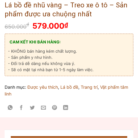
Lá bồ đề nhũ vàng – Treo xe ô tô – Sản
phẩm được ưa chuộng nhất
Giá
Giá
579.000
₫
₫
650.000
gốc
hiện
là:
tại
CAM KẾT KHI BÁN HÀNG:
650.000₫.
là:
- KHÔNG bán hàng kém chất lượng.
579.000₫.
- Sản phẩm y như hình.
- Đổi trả dễ dàng nếu không vừa ý.
- Sẽ có mặt tại nhà bạn từ 1-5 ngày làm việc.
Danh mục:
Được yêu thích
,
Lá bồ đề
,
Trang trí
,
Vật phẩm tâm
linh