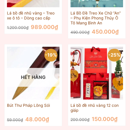
Lá bồ đề nhũ vàng – Treo
Lá Bồ Đề Treo Xe Chữ “An”
xe ô tô – Dòng cao cấp
– Phụ Kiện Phong Thủy Ô
Tô Mang Bình An
Giá
Giá
989.000
₫
1.200.000
₫
gốc
hiện
Giá
Giá
450.000
₫
490.000
₫
là:
tại
gốc
hiện
1.200.000₫.
là:
là:
tại
989.000₫.
490.000₫.
là:
450.0
-19%
-25%
HẾT HÀNG
Lá bồ đề nhũ vàng 12 con
Bút Thư Pháp Lông Sói
giáp
Giá
Giá
Giá
Giá
150.000
₫
48.000
₫
200.000
₫
59.000
₫
gốc
hiện
gốc
hiện
là:
tại
là:
tại
200.000₫.
là:
59.000₫.
là: