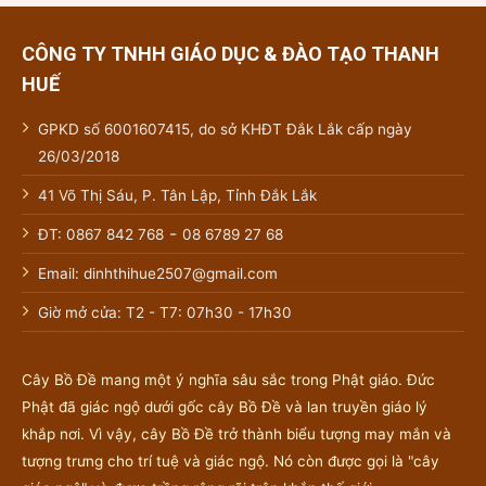
150.00
48.000₫.
CÔNG TY TNHH GIÁO DỤC & ĐÀO TẠO THANH
HUẾ
GPKD số 6001607415, do sở KHĐT Đắk Lắk cấp ngày
26/03/2018
41 Võ Thị Sáu, P. Tân Lập, Tỉnh Đắk Lắk
-
ĐT: 0867 842 768
08 6789 27 68
Email: dinhthihue2507@gmail.com
Giờ mở cửa: T2 - T7: 07h30 - 17h30
Cây Bồ Đề mang một ý nghĩa sâu sắc trong Phật giáo. Đức
Phật đã giác ngộ dưới gốc cây Bồ Đề và lan truyền giáo lý
khắp nơi. Vì vậy, cây Bồ Đề trở thành biểu tượng may mắn và
tượng trưng cho trí tuệ và giác ngộ. Nó còn được gọi là "cây