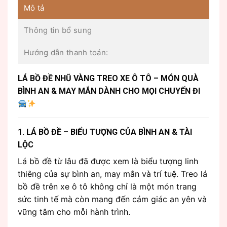
Mô tả
Thông tin bổ sung
Hướng dẫn thanh toán:
LÁ BỒ ĐỀ NHŨ VÀNG TREO XE Ô TÔ – MÓN QUÀ
BÌNH AN & MAY MẮN DÀNH CHO MỌI CHUYẾN ĐI
1. LÁ BỒ ĐỀ – BIỂU TƯỢNG CỦA BÌNH AN & TÀI
LỘC
Lá bồ đề từ lâu đã được xem là biểu tượng linh
thiêng của sự bình an, may mắn và trí tuệ. Treo lá
bồ đề trên xe ô tô không chỉ là một món trang
sức tinh tế mà còn mang đến cảm giác an yên và
vững tâm cho mỗi hành trình.