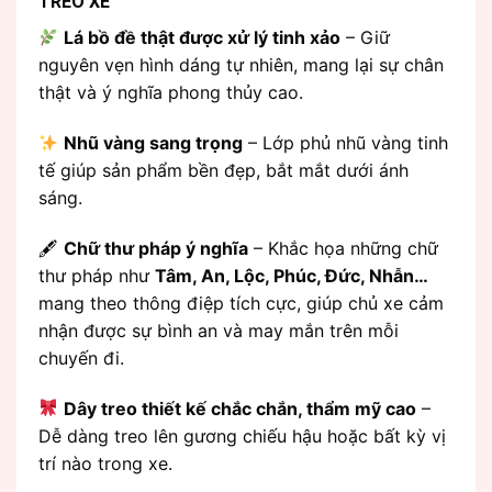
TREO XE
Lá bồ đề thật được xử lý tinh xảo
– Giữ
nguyên vẹn hình dáng tự nhiên, mang lại sự chân
thật và ý nghĩa phong thủy cao.
Nhũ vàng sang trọng
– Lớp phủ nhũ vàng tinh
tế giúp sản phẩm bền đẹp, bắt mắt dưới ánh
sáng.
🖋
Chữ thư pháp ý nghĩa
– Khắc họa những chữ
thư pháp như
Tâm, An, Lộc, Phúc, Đức, Nhẫn…
mang theo thông điệp tích cực, giúp chủ xe cảm
nhận được sự bình an và may mắn trên mỗi
chuyến đi.
Dây treo thiết kế chắc chắn, thẩm mỹ cao
–
Dễ dàng treo lên gương chiếu hậu hoặc bất kỳ vị
trí nào trong xe.