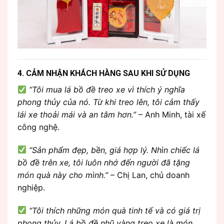
4. CẢM NHẬN KHÁCH HÀNG SAU KHI SỬ DỤNG
“Tôi mua lá bồ đề treo xe vì thích ý nghĩa
phong thủy của nó. Từ khi treo lên, tôi cảm thấy
lái xe thoải mái và an tâm hơn.”
– Anh Minh, tài xế
công nghệ.
“Sản phẩm đẹp, bền, giá hợp lý. Nhìn chiếc lá
bồ đề trên xe, tôi luôn nhớ đến người đã tặng
món quà này cho mình.”
– Chị Lan, chủ doanh
nghiệp.
“Tôi thích những món quà tinh tế và có giá trị
phong thủy. Lá bồ đề nhũ vàng treo xe là món