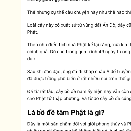
Thế nhưng cụ thể câu chuyện này như thế nào thì
Loài cây này có xuất sứ từ vùng đất Ấn Độ, đây cũ
Phật.
Theo như điển tích nhà Phật kể lại rằng, xưa kia 
chính quả. Dù cho trong quá trình 49 ngày tu ông
dục.
Sau khi đắc đạo, ông đã đi khắp châu Á để truyền
đã được trồng phổ biến ở rất nhiều nơi trên thế gi
Đã từ rất lâu, cây bồ đề năm ấy hiện nay vẫn còn
cho Phật tử thập phương. Và từ đó cây bồ đề cũng
Lá bồ đề tâm Phật là gì?
Đây là một sản phẩm đối với giới phong thủy và P
nhiều người đang mơ hồ không biết nó là gì mà đ