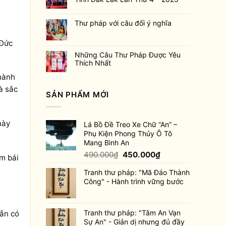
Thư pháp với câu đối ý nghĩa
 Đức
Những Câu Thư Pháp Được Yêu
Thích Nhất
thành
à sắc
SẢN PHẨM MỚI
này
Lá Bồ Đề Treo Xe Chữ “An” –
Phụ Kiện Phong Thủy Ô Tô
Mang Bình An
Giá
Giá
490.000
₫
450.000
₫
êm bái
gốc
hiện
Tranh thư pháp: "Mã Đáo Thành
là:
tại
Công" - Hành trình vững bước
490.000₫.
là:
450.000₫.
Tranh thư pháp: "Tâm An Vạn
vẫn có
Sự An" - Giản dị nhưng đủ đầy