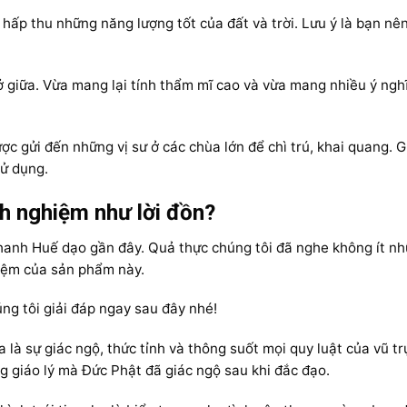
hấp thu những năng lượng tốt của đất và trời. Lưu ý là bạn nê
 ở giữa. Vừa mang lại tính thẩm mĩ cao và vừa mang nhiều ý ngh
ợc gửi đến những vị sư ở các chùa lớn để chì trú, khai quang. 
sử dụng.
nh nghiệm như lời đồn?
anh Huế dạo gần đây. Quả thực chúng tôi đã nghe không ít n
hiệm của sản phẩm này.
ng tôi giải đáp ngay sau đây nhé!
 là sự giác ngộ, thức tỉnh và thông suốt mọi quy luật của vũ tr
g giáo lý mà Đức Phật đã giác ngộ sau khi đắc đạo.