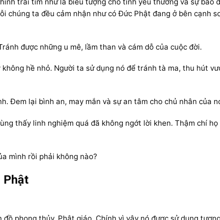
hình trái tim như là biểu tượng cho tình yêu thương và sự bao 
mỗi chúng ta đều cảm nhận như có Đức Phật đang ở bên cạnh so
 Tránh được những u mê, lầm than và cám dỗ của cuộc đời.
không hề nhỏ. Người ta sử dụng nó để tránh tà ma, thu hút v
h. Đem lại bình an, may mắn và sự an tâm cho chủ nhân của n
ùng thấy linh nghiệm quá đã không ngớt lời khen. Thậm chí họ
ủa mình rồi phải không nào?
 Phật
 đồ phong thủy, Phật giáo. Chính vì vậy nó được sử dụng tương