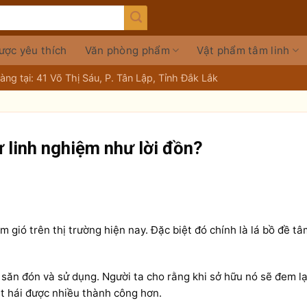
ược yêu thích
Văn phòng phẩm
Vật phẩm tâm linh
ng tại: 41 Võ Thị Sáu, P. Tân Lập, Tỉnh Đắk Lắk
 linh nghiệm như lời đồn?
 gió trên thị trường hiện nay. Đặc biệt đó chính là lá bồ đề tâ
săn đón và sử dụng. Người ta cho rằng khi sở hữu nó sẽ đem lạ
ặt hái được nhiều thành công hơn.