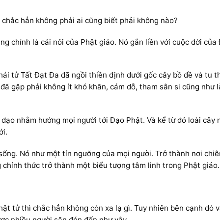
 chắc hẳn không phải ai cũng biết phải không nào?
ng chính là cái nôi của Phật giáo. Nó gắn liền với cuộc đời của
thái tử Tất Đạt Đa đã ngồi thiền định dưới gốc cây bồ đề và tu 
 đã gặp phải không ít khó khăn, cám dỗ, tham sân si cũng như l
 đạo nhằm hướng mọi người tới Đạo Phật. Và kể từ đó loài cây 
ới.
 sống. Nó như một tín ngưỡng của mọi người. Trở thành nơi chi
 chính thức trở thành một biểu tượng tâm linh trong Phật giáo.
hật tử thì chắc hẳn không còn xa lạ gì. Tuy nhiên bên cạnh đó 
ược nhiều người săn đón đến như vậy.