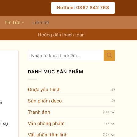
Hotline: 0867 842 768
Tin tức
Liên hệ
Hướng dẫn thanh toán
DANH MỤC SẢN PHẨM
Được yêu thích
(8)
Sản phẩm deco
(0)
m
Tranh ảnh
(14)
Văn phòng phẩm
i sự
(9)
Vật phẩm tâm linh
(10)