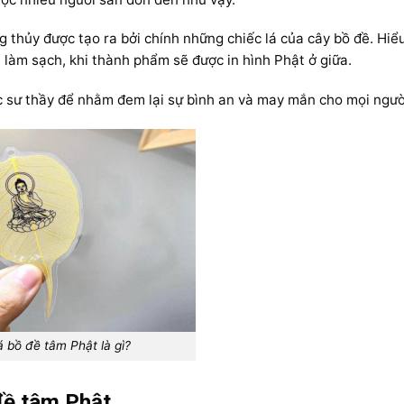
 thủy được tạo ra bởi chính những chiếc lá của cây bồ đề. Hiể
 làm sạch, khi thành phẩm sẽ được in hình Phật ở giữa.
c sư thầy để nhằm đem lại sự bình an và may mắn cho mọi ngườ
á bồ đề tâm Phật là gì?
 đề tâm Phật