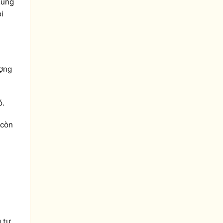
dung
i
ượng
ó.
 còn
 tự