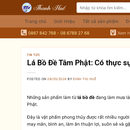
Skip
Tìm
to
kiếm:
content
Trang chủ
Giới thiệu
Tất cả sản phẩm
Đ
0867 842 768
-
08 6789 27 68
Xem hà
TIN TỨC
Lá Bồ Đề Tâm Phật: Có thực sự
POSTED ON
08/05/2024
BY
ĐINH THỊ HUẾ
Những sản phẩm làm từ
lá bồ đề
đang làm mưa làm
Phật.
Đây là vật phẩm phong thủy được rất nhiều người 
may mắn, bình an, làm ăn thuận lợi, suôn sẻ và g