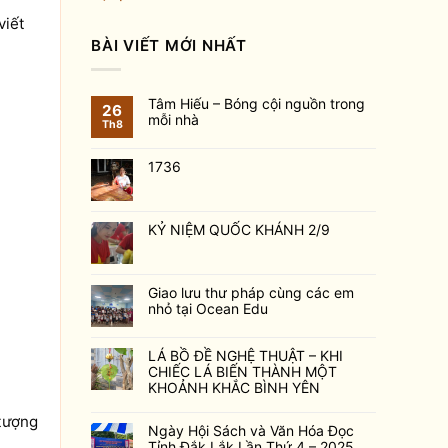
viết
BÀI VIẾT MỚI NHẤT
Tâm Hiếu – Bóng cội nguồn trong
26
mỗi nhà
Th8
1736
KỶ NIỆM QUỐC KHÁNH 2/9
Giao lưu thư pháp cùng các em
nhỏ tại Ocean Edu
LÁ BỒ ĐỀ NGHỆ THUẬT – KHI
CHIẾC LÁ BIẾN THÀNH MỘT
KHOẢNH KHẮC BÌNH YÊN
 tượng
Ngày Hội Sách và Văn Hóa Đọc
Tỉnh Đắk Lắk Lần Thứ 4 – 2025