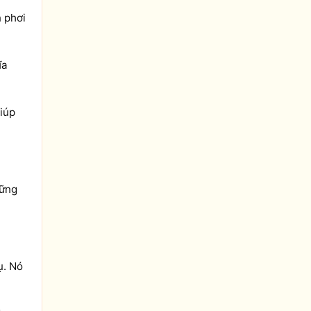
n phơi
ĩa
Giúp
hững
ụ. Nó