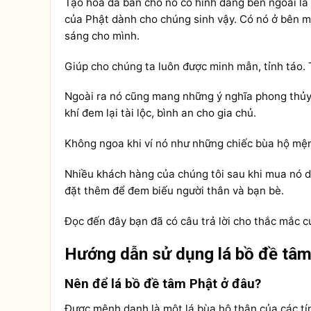
Tạo hóa đã ban cho nó có hình dáng bên ngoài là 
của Phật dành cho chúng sinh vậy. Có nó ở bên 
sáng cho mình.
Giúp cho chúng ta luôn được minh mẫn, tỉnh táo.
Ngoài ra nó cũng mang những ý nghĩa phong thủy 
khí đem lại tài lộc, bình an cho gia chủ.
Không ngoa khi ví nó như những chiếc bùa hộ mện
Nhiều khách hàng của chúng tôi sau khi mua nó d
đặt thêm để đem biếu người thân và bạn bè.
Đọc đến đây bạn đã có câu trả lời cho thắc mắc c
Hướng dẫn sử dụng lá bồ đề tâm
Nên để lá bồ đề tâm Phật ở đâu?
Được mệnh danh là một lá bùa hộ thân của các tín