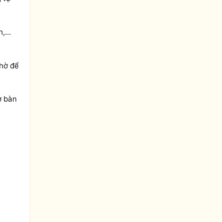
ch,…
thờ để
ở bàn